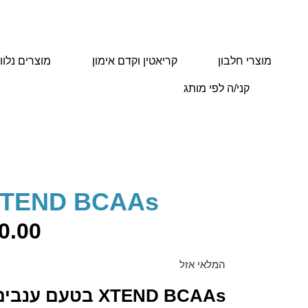
מוצרי חלבון
קריאטין וקדם אימון
מוצרים נלוו
קני/ה לפי מותג
עמוד הבית
/
בניית שרירים
/ XTEND BCAAs בטעם ענבים
XTEND BCAAs בטעם ענב
0.00
המלאי אזל
XTEND BCAAs בטעם ענבים