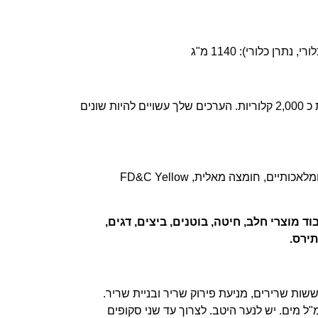
ן כלורי): 1140 מ"ג
*אחוזי הצריכה היומית מבוססים על תזונה יומית בת כ 2,000 קלוריות. הערכים שלך עשויים להיות שונים
חומצה ציטרית, סוכרלוז, חומרי טעם וריח טבעיים ומלאכותיים, חומצה מאלית, FD&C Yellow
 מוצרי חלב, חיטה, בוטנים, ביצים, דגים,
תירס.
רבב 1 סקופ עם כ- 240 – 470 מ"ל מים. יש לנער היטב. לצרוך עד שני סקופים