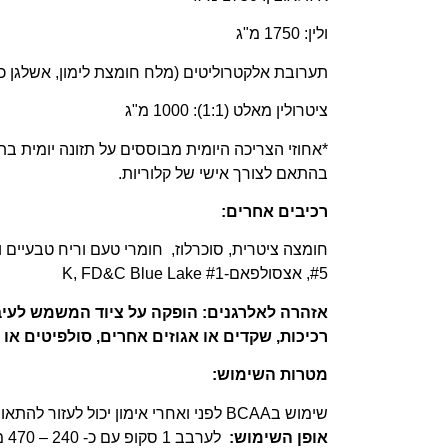
ולין: 1750 מ"ג
תערובת אלקטרוליטים (מלח חומצת לימון, אשלגן כלורי, נתר
ציטרולין מאלט (1:1): 1000 מ"ג
בהתאם לצורך אישי של קלוריות.
רכיבים אחרים:
#5, אצסולפאם-K, FD&C Blue Lake #1
אזהרה לאלרגנים: הופקה על ציוד המשמש לעיבוד
רכיכות, שקדים או אגוזים אחרים, סולפיטים או 
מטרות השימוש:
שימוש בBCAA לפני ואחרי אימון יכול לעזור להתאוששות שרירים, מניעת פירוק שריר ובניית שריר.
אופן השימוש:
לע