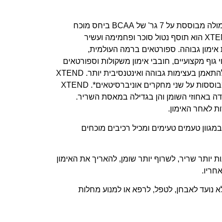
XTEND הוא תוסף ה- BCAA הטוב בעולם. הפורמולה מבוססת על 7 גר' של BCAA ביחס מוכח
מחקרית של 2:1:1 , בתוספת גלוטמין וציטרולין. XTEND הוא תוסף נטול סוכר ופחמימה ועשיר
אימון גבוהה. ספורטאים ברמה העולמית,
 גוף מקצועיים, חובבי אימון משקולות וספורטאים
מסוגים שונים, כולם עושים שימוש Xtend על מנת להתאמן בעצימות גבוהה ואינטנסיבית יותר. XTEND
מיועד לצריכה בזמן האימון עצמו ומפגין תוצאות המבוססות על שני מחקרים אוניברסיטאים*. XTEND
דה באחוזי השומן והן בגדילה במאסת השריר.
בקלות, מגיע במגוון טעמים טעימים ומכיל רכיבים מוכחים
מון הבא שלך תוכל בעזרת XTEND לבנות יותר שריר, לשרוף יותר שומן, להאריך את האימון
חריו.
ערכו על ידי ה- FDA. מוצר זה לא נועד לאבחן, לטפל, לרפא או למנוע מחלות