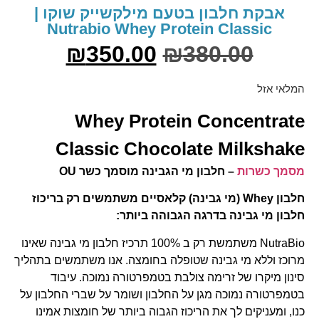
אבקת חלבון בטעם מילקשייק שוקו |
Nutrabio Whey Protein Classic
₪
350.00
₪
380.00
מלאי אזל
Whey Protein Concentrat
Classic Chocolate Milkshak
סמך כשרות
–
חלבון מי הגבינה מוסמך כשר
OU
לבון
Whey
(מי גבינה) קלאסיים משתמשים רק בריכוז
לבון מי גבינה בדרגה הגבוהה ביותר
:
NutraBio משתמשת רק ב 100% תרכיז חלבון מי גבינה שאינו
רוכז וללא מי גבינה שטופלה בחומצה. אנו משתמשים בתהליך
ינון מיקרו של זרימה צולבת בטמפרטורה נמוכה. עיבוד
טמפרטורה נמוכה מגן על החלבון ושומר על שברי החלבון על
נו, ומעניקים לך את הריכוז הגבוה ביותר של חומצות אמינו