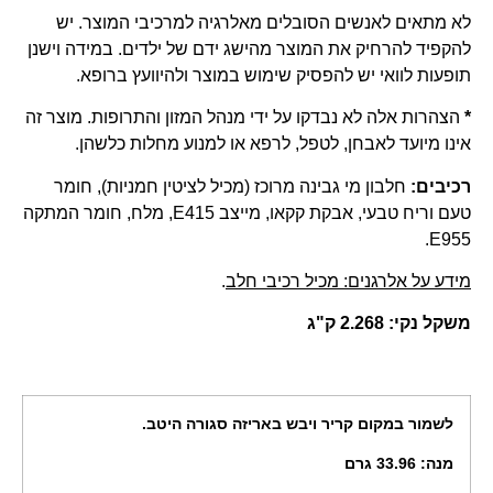
א מתאים לאנשים הסובלים מאלרגיה למרכיבי המוצר. יש
הקפיד להרחיק את המוצר מהישג ידם של ילדים. במידה וישנן
ופעות לוואי יש להפסיק שימוש במוצר ולהיוועץ ברופא.
הצהרות אלה לא נבדקו על ידי מנהל המזון והתרופות. מוצר זה
ינו מיועד לאבחן, לטפל, לרפא או למנוע מחלות כלשהן.
כיבים:
חלבון מי גבינה מרוכז (מכיל לציטין חמניות), חומר
טעם וריח טבעי, אבקת קקאו, מייצב E415, מלח, חומר המתקה
E955
ידע על אלרגנים: מכיל רכיבי חלב
.
שקל נקי:
2.
268
ק"ג
לשמור במקום קריר ויבש
באריזה סגורה היטב.
מנה: 33.96 גרם