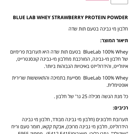
BLUE LAB WHEY STRAWBERRY
PROTEIN POWDER
חלבון מי גבינה בטעם תות שדה
תיאור המוצר
:
BlueLab 100% Whey בטעם תות שדה היא תערובת פרימיום
של חלבון מי-גבינה, המורכבת מחלבון מי-גבינה קונסנטרייט,
איזולייט, והידרולייזט באיכויות הגבוהות ביותר.
BlueLab 100% Whey מסייעת בתמיכה והתאוששות שרירית
אופטימלית.
כל מנת הגשה מכילה 25 גר' של חלבון .
רכיבים
:
תערובת חלבונים (חלבון מי גבינה מבודד, חלבון מי גבינה
הידרוליזט, חלבון מי גבינה מרוכז), אבקת קקאו, חומר טעם וריח
"שוקולד", נתרן כלורי, מייצבים(E412,E415) , ממתיק E955,