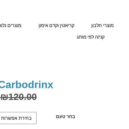
מוצרי חלבון
קריאטין וקדם אימון
מוצרים נלוו
קני/ה לפי מותג
עמוד הבית
/
בניית שרירים
/ NUTREND Carbodrinx
arbodrinx
₪
120.00
בחר טעם