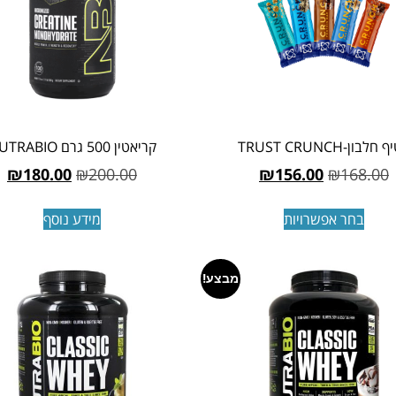
חלבון-TRUST CRUNCH
קריאטין 500 גרם NUTRABIO
₪
180.00
₪
200.00
₪
156.00
₪
168.00
בחר אפשרויות
מידע נוסף
מבצע!