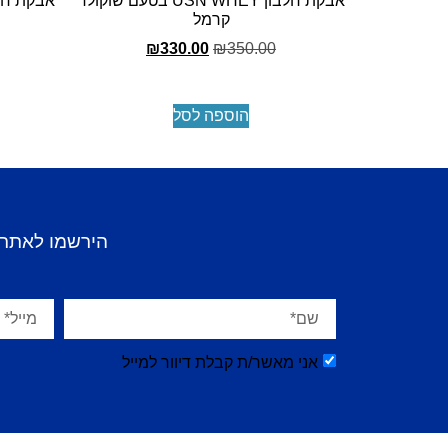
אבקת חלבון USN WHEY בטעם שוקולד
אבקת חלבון USN WHEY 
קרמל
₪
330.00
₪
350.00
הוספה לסל
הירשמו לאתר 
אני מאשר/ת קבלת דיוור למייל