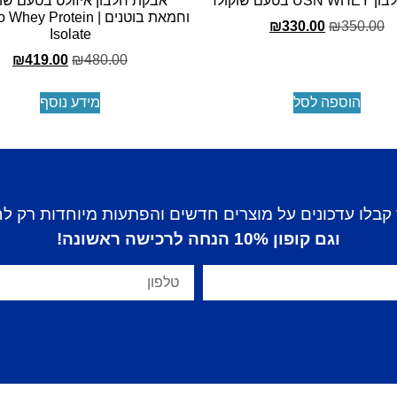
בטעם שוקולד
אבקת חלבון איזולט בטעם שו
וחמאת בוטנים | y Protein
₪
330.00
₪
350.00
Isolate
₪
419.00
₪
480.00
הוספה לסל
מידע נוסף
קבלו עדכונים על מוצרים חדשים והפתעות מיוחדות רק ל
וגם קופון 10% הנחה לרכישה ראשונה!