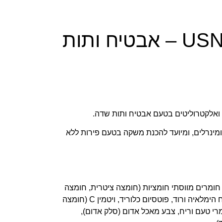
USN Creatine Hydrator – אבטיח ותות
ואלקטרוליטים בטעם אבטיח ותות שדה.
ם ומינרלים, ומיועד להכנת משקה בטעם פירות ללא
, חומרים מווסתי חומציות (חומצה ציטרית, חומצה
מאלית), דיפוטסיום פוספט, טריקלציום פוספט, מלח הימלאיה ורוד, פוטסיום כלוריד, ויטמין C (חומצה
אצסולפאם K, סוכרלוז), חומרי טעם וריח, צבע מאכל אדום (סלק אדום),