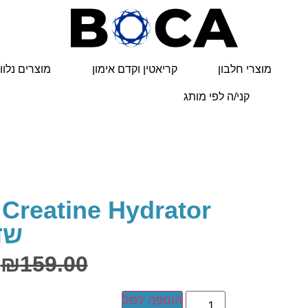
מוצרי חלבון
קריאטין וקדם אימון
מוצרים נלוו
קני/ה לפי מותג
וד הבית
/
/ USN Creatine Hydrator – אבטיח ותות שדה
USN
/
USN
שד
₪
159.00
הוספה לסל