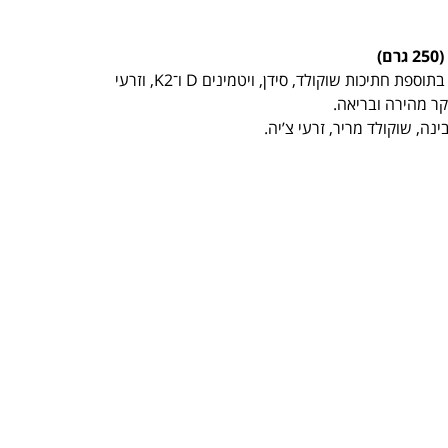
תערובת להכנת דייסת שיבולת שועל עם 30% חלבון, בתוספת חתיכות שוקולד, סידן, ויטמינים D ו־K2, וזרעי
קר מהירה ובריאה.
ינה, שוקולד מריר, זרעי צ’יה.