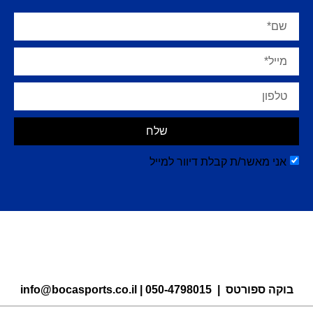
שלח
אני מאשר/ת קבלת דיוור למייל
בוקה ספורטס |
050-4798015
|
info@bocasports.co.il