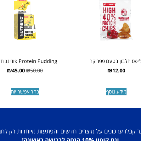
'יפס חלבון בטעם פפריקה
Protein Pudding פודינג חלבון
₪
45.00
₪
50.00
₪
12.00
מידע נוסף
בחר אפשרויות
 קבלו עדכונים על מוצרים חדשים והפתעות מיוחדות רק לח
וגם קופון 10% הנחה לרכישה ראשונה!