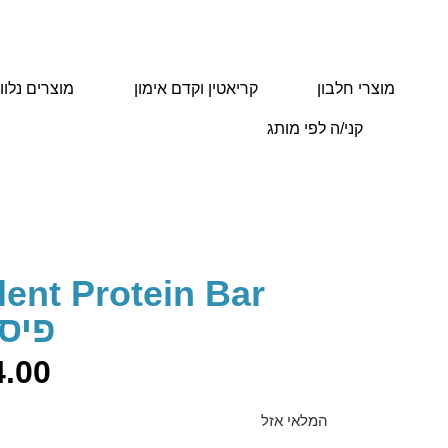
מוצרי חלבון
קריאטין וקדם אימון
מוצרים נלוו
קני/ה לפי מותג
מוצרי חלבון
/
חטיפי חלבון ואנרגיה
/ Excelent Protein Bar – שקדים & פיסטוק
פיס
4.00
המלאי אזל