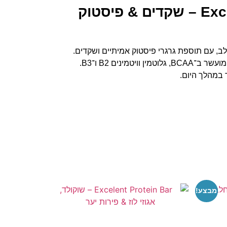
Excelent Protein Bar Double – שקדים & פיסטוק
ב, עם תוספת גרגרי פיסטוק אמיתיים ושקדים.
מכיל תערובת חלבונים משילוב של סויה ומי גבינה, מועשר ב־BCAA, גלוטמין וויטמינים B2 ו־B3.
 במהלך היום.
מבצע!