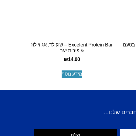
 חלבון בטעם
Excelent Protein Bar – שוקולד, אגוזי לוז
& פירות יער
₪
14.00
מידע נוסף
חברים שלנו…
שלח