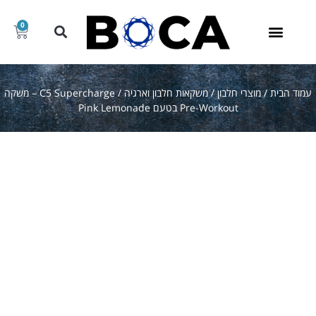
0
קריאטין וקדם אימון
קני/ה לפי מותג
חומצות אמינו
אבקות חלבון
מוצרי חלבון
מוצרים נלווים
חבילות מוצרים במבצע
גיינרים ופחמימה
עמוד הבית
/
מוצרי חלבון
/
משקאות חלבון וארגיה
/ C5 Supercharge – משקה
Pre-Workout בטעם Pink Lemonade