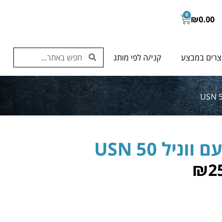
0
₪
0.00
צרים במבצע
קני/ה לפי מותג
יל USN 50
₪
2