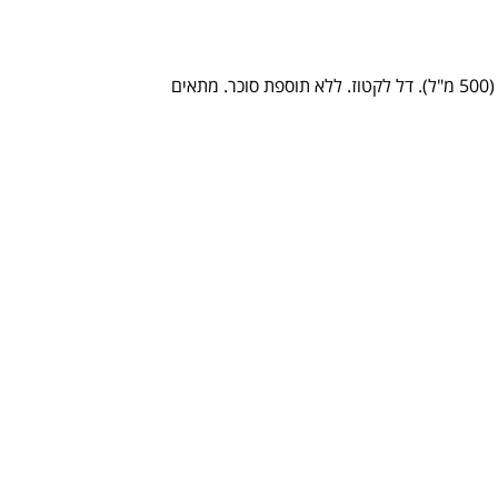
משקה חלבון מוכן לשתייה. מכיל 50 גרם חלבון למנה (500 מ"ל). דל לקטוז. ללא תוספת סוכר. מתאים