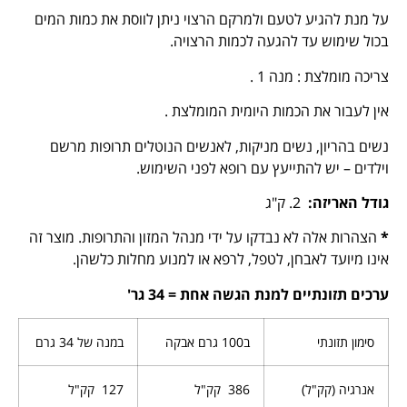
על מנת להגיע לטעם ולמרקם הרצוי ניתן לווסת את כמות המים
בכול שימוש עד להגעה לכמות הרצויה.
צריכה מומלצת : מנה 1 .
אין לעבור את הכמות היומית המומלצת .
נשים בהריון, נשים מניקות, לאנשים הנוטלים תרופות מרשם
וילדים – יש להתייעץ עם רופא לפני השימוש.
גודל האריזה
:
2. ק"ג
*
הצהרות אלה לא נבדקו על ידי מנהל המזון והתרופות. מוצר זה
אינו מיועד לאבחן, לטפל, לרפא או למנוע מחלות כלשהן.
ערכים תזונתיים למנת הגשה אחת = 34 גר
'
סימון תזונתי
ב100 גרם אבקה
במנה של 34 גרם
אנרגיה (קק"ל)
386 קק"ל
127 קק"ל