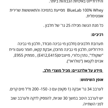
והידרולייזט באיכויות הגבוהות ביותר.
BlueLab 100% Whey מסייעת בתמיכה והתאוששות שרירית
אופטימלית.
כל מנת הגשה מכילה 25 גר' של חלבון .
רכיבים
:
תערובת חלבונים (חלבון מי גבינה מבודד, חלבון מי גבינה
הידרוליזט, חלבון מי גבינה מרוכז), אבקת קקאו, חומר טעם וריח
"שוקולד", נתרן כלורי, מייצבים(E412,E415) , ממתיק E955,
אנזים לקטאז ("טולראז").
מידע על אלרגניים: מכיל מוצרי חלב.
אופן השימוש
:
לערבב 34 גר' אבקה (1 סקופ) עם כ- 150- 200 מ"ל מים קרים.
יש לערבב היטב במשך 30 שניות, להפסיק לדקה ולערבב שוב
לפני השתייה.