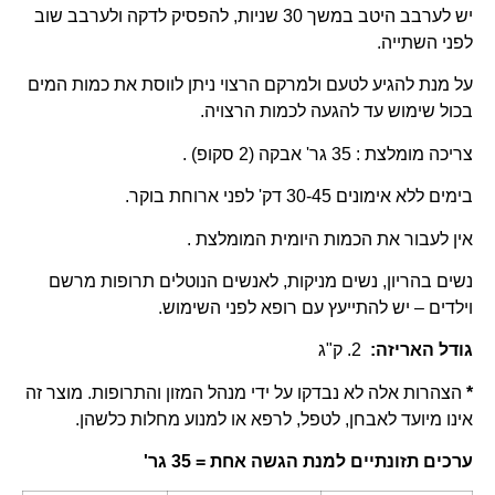
יש לערבב היטב במשך 30 שניות, להפסיק לדקה ולערבב שוב
פני השתייה.
ל מנת להגיע לטעם ולמרקם הרצוי ניתן לווסת את כמות המים
כול שימוש עד להגעה לכמות הרצויה.
יכה מומלצת : 35 גר' אבקה (2 סקופ) .
מים ללא אימונים 30-45 דק' לפני ארוחת בוקר.
ין לעבור את הכמות היומית המומלצת .
שים בהריון, נשים מניקות, לאנשים הנוטלים תרופות מרשם
ילדים – יש להתייעץ עם רופא לפני השימוש.
ודל האריזה
:
2. ק"ג
הצהרות אלה לא נבדקו על ידי מנהל המזון והתרופות. מוצר זה
ינו מיועד לאבחן, לטפל, לרפא או למנוע מחלות כלשהן.
רכים תזונתיים למנת הגשה אחת = 35 גר
'