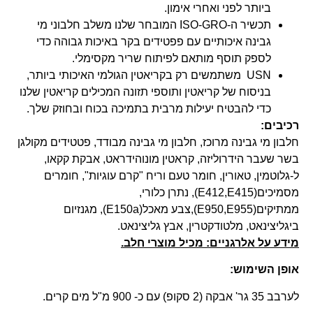
ביותר לפני ואחרי אימון.
תכשיר ה-ISO-GRO המובחר שלנו משלב חלבוני מי
גבינה איכותיים עם פפטידים בקר באיכות גבוהה כדי
לספק תוסף מותאם לפיתוח שריר מקסימלי.
USN משתמשים רק בקריאטין הגולמי האיכותי ביותר,
בניסוח של קריאטין ותוספי תזונה המכילים קריאטין שלנו
כדי להבטיח יעילות מרבית בתמיכה בכוח ובחוזק שלך.
כיבים
:
לבון מי גבינה מרוכז, חלבון מי גבינה מבודד, פטטידים מקולגן
שר שעבר הידרוליזה, קראטין מונוהידראט, אבקת קקאו,
-גלוטמין, טאורין, חומר טעם וריח "קרם עוגיות", חומרים
מסמיכים(E412,E415), נתרן כלורי,
ממתיקים(E950,E955),צבע מאכל(E150a), מגנזיום
יגליצינאט, מלטודקטרין, אבץ גליצינאט.
ידע על אלרגניים: מכיל מוצרי חלב.
ופן השימוש
:
ב 35 גר' אבקה (2 סקופ) עם כ- 900 מ"ל מים קרים.