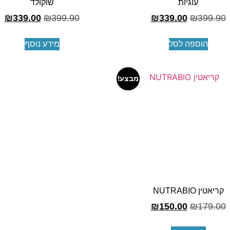
עוגיות
שוקולד
₪
339.00
₪
399.90
₪
339.00
₪
399.90
הוספה לסל
מידע נוסף
מבצע!
קריאטין NUTRABIO
₪
150.00
₪
179.00