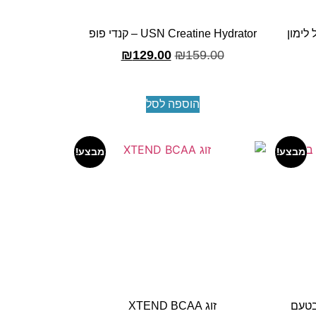
USN Creatine Hydrator – קנדי פופ
₪
129.00
₪
159.00
הוספה לסל
מבצע!
מבצע!
חלבון USN ISO GRO בטעם
זוג XTEND BCAA