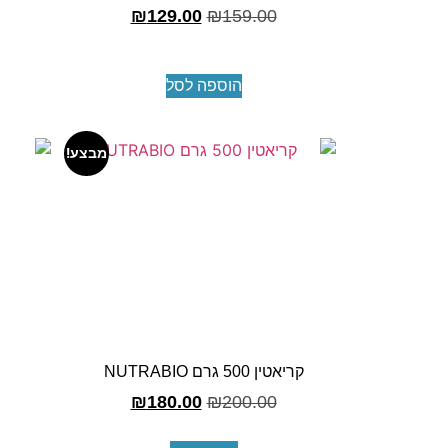
₪
129.00
₪
159.00
הוספה לסל
מבצע!
קריאטין 500 גרם NUTRABIO
₪
180.00
₪
200.00