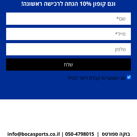
וגם קופון 10% הנחה לרכישה ראשונה!
שלח
אני מאשר/ת קבלת דיוור למייל
בוקה ספורטס |
050-4798015
|
info@bocasports.co.il