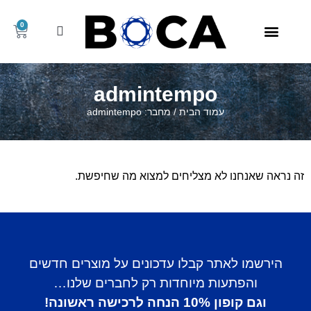
0
קריאטין וקדם אימון
קני/ה לפי מותג
חומצות אמינו
אבקות חלבון
מוצרי חלבון
מוצרים נלווים
חבילות מוצרים במבצע
גיינרים ופחמימה
admintempo
עמוד הבית
/ מחבר: admintempo
זה נראה שאנחנו לא מצליחים למצוא מה שחיפשת.
הירשמו לאתר קבלו עדכונים על מוצרים חדשים
והפתעות מיוחדות רק לחברים שלנו…
וגם קופון 10% הנחה לרכישה ראשונה!