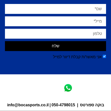
שלח
אני מאשר/ת קבלת דיוור למייל
בוקה ספורטס |
050-4798015
|
info@bocasports.co.il