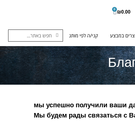
0
₪
0.00
צרים במבצע
קני/ה לפי מותג
Бла
мы успешно получили ваши д
Мы будем рады связаться с В