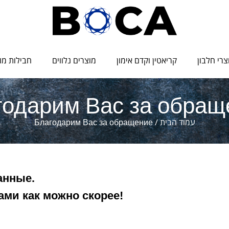
צרי חלבון
קריאטין וקדם אימון
מוצרים נלווים
חבילות מו
годарим Вас за обращ
עמוד הבית
/ Благодарим Вас за обращение
анные.
ами как можно скорее!